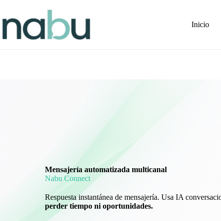
Saltar
al
contenido
Inicio
Mensajería automatizada multicanal
Nabu Connect
Respuesta instantánea de mensajería. Usa IA conversacion
perder tiempo ni oportunidades.