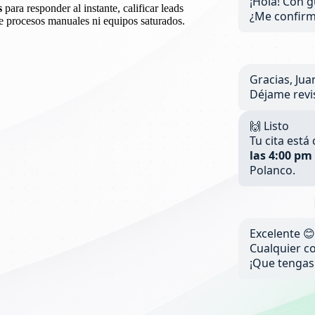
¡Hola! Con 
s
para responder al instante, calificar leads
¿Me confirm
de procesos manuales ni equipos saturados.
Gracias, Jua
Déjame rev
🙌 Listo
Tu cita est
las 4:00 pm
Polanco.
Excelente 
Cualquier c
¡Que tengas