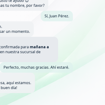
gusto te ayudo 😊
as tu nombre, por favor?
Sí, Juan Pérez.
n.
isar un momento.
á confirmada para
mañana a
en nuestra sucursal de
Perfecto, muchas gracias. Ahí estaré.

osa, aquí estamos.
 buen día!